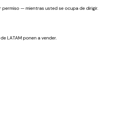
r permiso — mientras usted se ocupa de dirigir.
 de LATAM ponen a vender.
 y operando.
P al e-CF — antes de que la multa lo haga por usted.