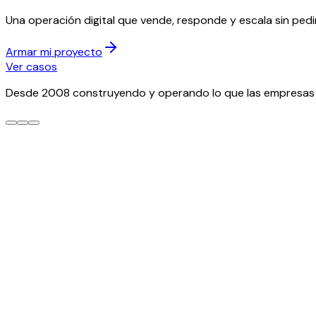
Una operación digital que vende, responde y escala sin pedi
Armar mi proyecto
Ver casos
Desde 2008 construyendo y operando lo que las empresas
Estacional · hasta el 15 de noviembre
Su facturación electrónica, integrada
La DGII puso la fecha. Conectamos su tienda, su POS y su ER
Resolverlo a tiempo