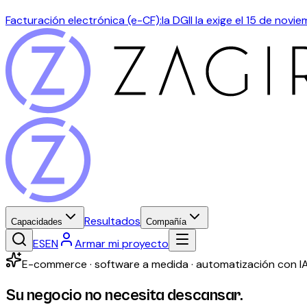
Facturación electrónica (e-CF):
la DGII la exige el 15 de nov
Resultados
Capacidades
Compañía
ES
EN
Armar mi proyecto
E-commerce · software a medida · automatización con I
Su negocio no necesita descansar.
Usted sí.