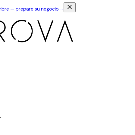
iembre — prepare su negocio
→
A