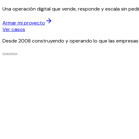
Una operación digital que vende, responde y escala sin pedi
Armar mi proyecto
Ver casos
Desde 2008 construyendo y operando lo que las empresas
Estacional · hasta el 15 de noviembre
Su facturación electrónica, integrada
La DGII puso la fecha. Conectamos su tienda, su POS y su ER
Resolverlo a tiempo