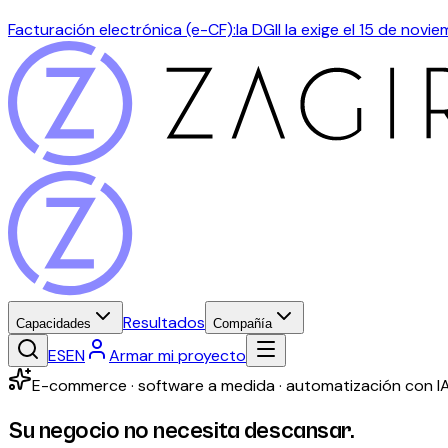
Facturación electrónica (e-CF):
la DGII la exige el 15 de nov
Resultados
Capacidades
Compañía
ES
EN
Armar mi proyecto
E-commerce · software a medida · automatización con I
Su negocio no necesita descansar.
Usted sí.