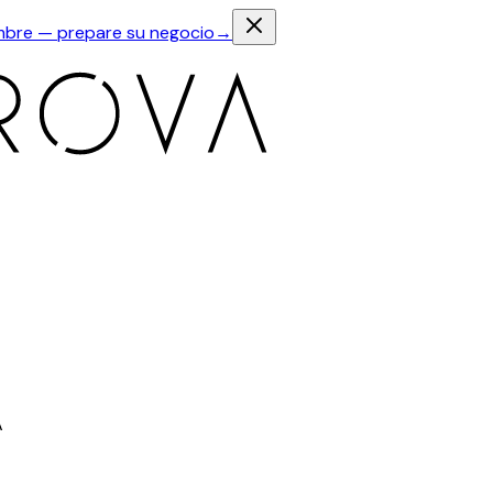
iembre — prepare su negocio
→
A