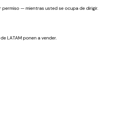
r permiso — mientras usted se ocupa de dirigir.
 de LATAM ponen a vender.
 y operando.
P al e-CF — antes de que la multa lo haga por usted.