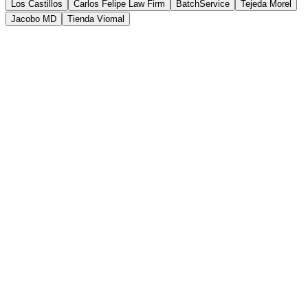
Ver el caso
→
Los Castillos
Carlos Felipe Law Firm
BatchService
Tejeda Morel
Jacobo MD
Tienda Viomal