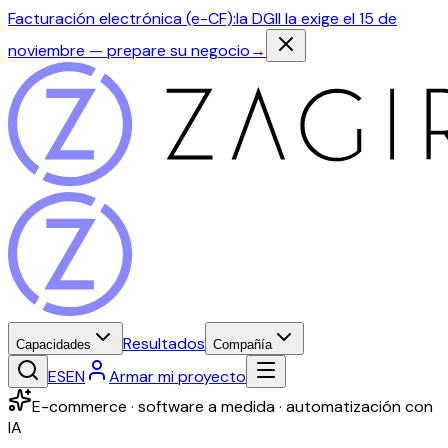
Facturación electrónica (e-CF):
la DGII la exige el 15 de
noviembre — prepare su negocio
→
Resultados
Capacidades
Compañía
ES
EN
Armar mi proyecto
E-commerce · software a medida · automatización con
IA