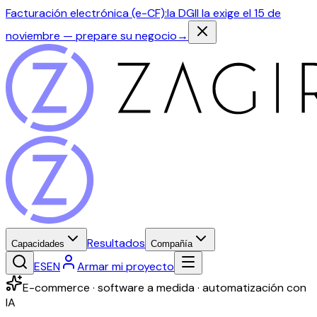
Facturación electrónica (e-CF):
la DGII la exige el 15 de
noviembre — prepare su negocio
→
Resultados
Capacidades
Compañía
ES
EN
Armar mi proyecto
E-commerce · software a medida · automatización con
IA