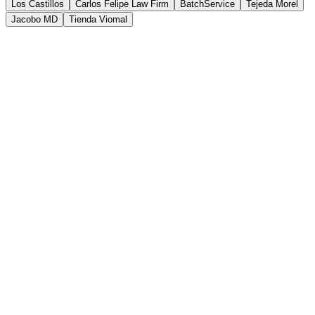
Ver el caso
→
Los Castillos
Carlos Felipe Law Firm
BatchService
Tejeda Morel
Jacobo MD
Tienda Viomal